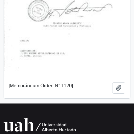
[Memorándum Órden N° 1120]
Añadi