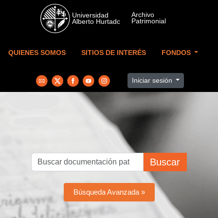
Skip to main content
QUIENES SOMOS
SITIOS DE INTERÉS
FONDOS
Iniciar sesión
Buscar
Búsqueda Avanzada »