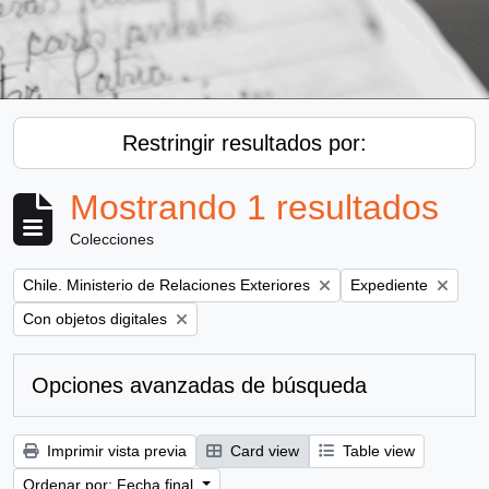
Restringir resultados por:
Mostrando 1 resultados
Colecciones
Remove filter:
Remove filter:
Chile. Ministerio de Relaciones Exteriores
Expediente
Remove filter:
Con objetos digitales
Opciones avanzadas de búsqueda
Imprimir vista previa
Card view
Table view
Ordenar por: Fecha final