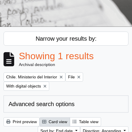
Narrow your results by:
Showing 1 results
Archival description
Remove filter:
Remove filter:
Chile. Ministerio del Interior
File
Remove filter:
With digital objects
Advanced search options
Print preview
Card view
Table view
Sort by: End date
Direction: Ascending