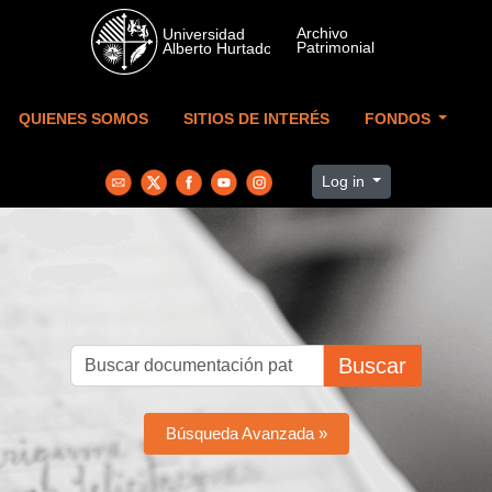
Skip to main content
QUIENES SOMOS
SITIOS DE INTERÉS
FONDOS
Log in
Buscar
Búsqueda Avanzada »