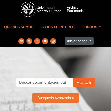
Skip to main content
QUIENES SOMOS
SITIOS DE INTERÉS
FONDOS
Iniciar sesión
Buscar
Búsqueda Avanzada »