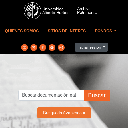
Skip to main content
QUIENES SOMOS
SITIOS DE INTERÉS
FONDOS
Iniciar sesión
Buscar
Búsqueda Avanzada »