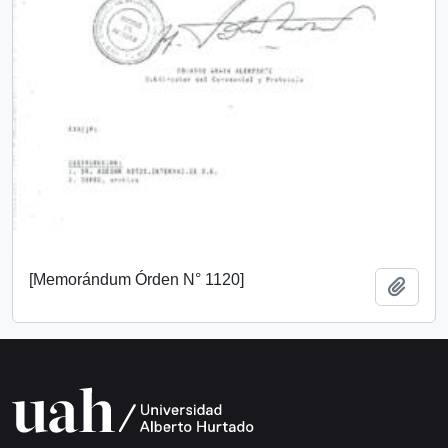
[Memorándum Órden N° 1120]
Añadi