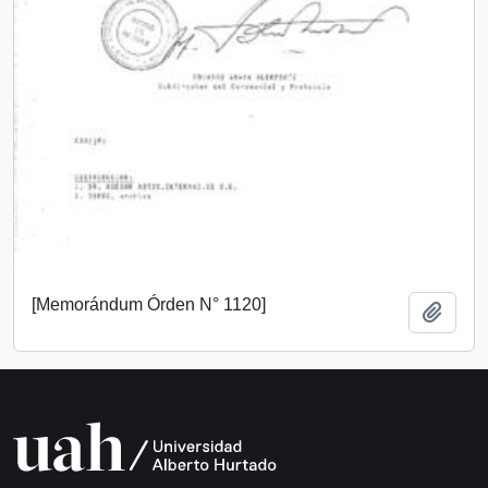
[Memorándum Órden N° 1120]
Añadi