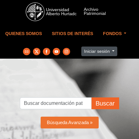
Skip to main content
QUIENES SOMOS
SITIOS DE INTERÉS
FONDOS
Iniciar sesión
Buscar
Búsqueda Avanzada »