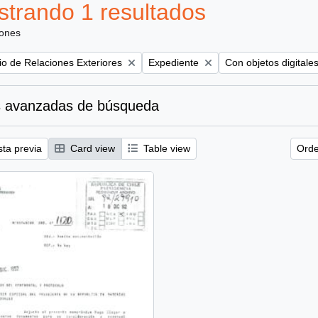
trando 1 resultados
iones
Remove filter:
Remove filter:
rio de Relaciones Exteriores
Expediente
Con objetos digitale
 avanzadas de búsqueda
sta previa
Card view
Table view
Orde