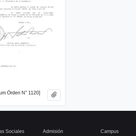
m Órden N° 1120]
Añadir al portapapeles
as Sociales
Admisión
Campus