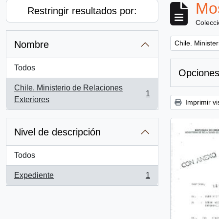
Mos
Restringir resultados por:
Colecc
Remove filter:
Nombre
Chile. Ministe
Todos
Opciones
Chile. Ministerio de Relaciones
1
, 1 resultados
Exteriores
Imprimir vi
Nivel de descripción
Todos
Expediente
1
, 1 resultados