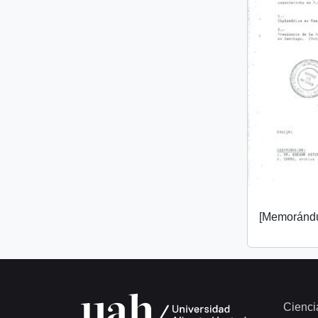
[Memorándu
Cienci