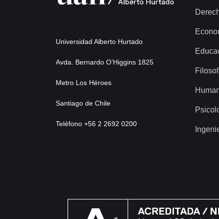
Derec
Econo
Universidad Alberto Hurtado
Educa
Avda. Bernardo O’Higgins 1825
Filosof
Metro Los Héroes
Human
Santiago de Chile
Psicol
Teléfono +56 2 2692 0200
Ingeni