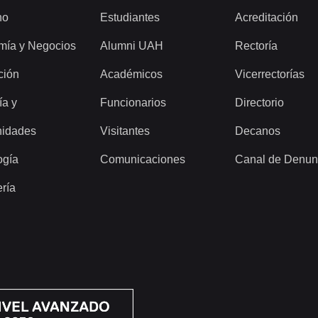
ho
Estudiantes
Acreditación
mía y Negocios
Alumni UAH
Rectoría
ción
Académicos
Vicerrectorías
ía y
Funcionarios
Directorio
idades
Visitantes
Decanos
ogía
Comunicaciones
Canal de Denun
ería