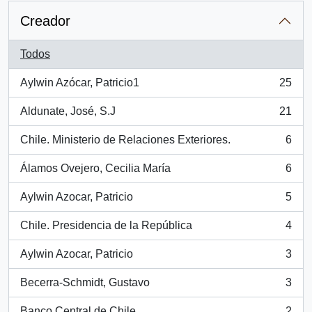
Creador
Todos
Aylwin Azócar, Patricio1
25
, 25 resultados
Aldunate, José, S.J
21
, 21 resultados
Chile. Ministerio de Relaciones Exteriores.
6
, 6 resultados
Álamos Ovejero, Cecilia María
6
, 6 resultados
Aylwin Azocar, Patricio
5
, 5 resultados
Chile. Presidencia de la República
4
, 4 resultados
Aylwin Azocar, Patricio
3
, 3 resultados
Becerra-Schmidt, Gustavo
3
, 3 resultados
Banco Central de Chile
2