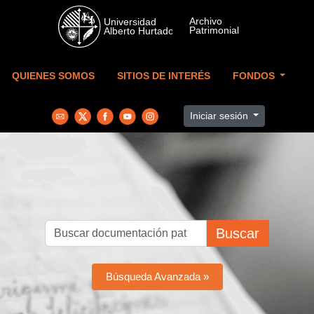
Skip to main content
QUIENES SOMOS
SITIOS DE INTERÉS
FONDOS
Iniciar sesión
Buscar
Búsqueda Avanzada »