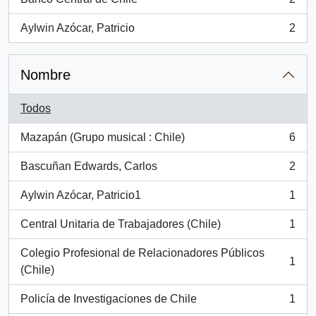
, 2 resultados
Aylwin Azócar, Patricio
2
, 2 resultados
Nombre
Todos
Mazapán (Grupo musical : Chile)
6
, 6 resultados
Bascuñan Edwards, Carlos
2
, 2 resultados
Aylwin Azócar, Patricio1
1
, 1 resultados
Central Unitaria de Trabajadores (Chile)
1
, 1 resultados
Colegio Profesional de Relacionadores Públicos
1
, 1 resultados
(Chile)
Policía de Investigaciones de Chile
1
, 1 resultados