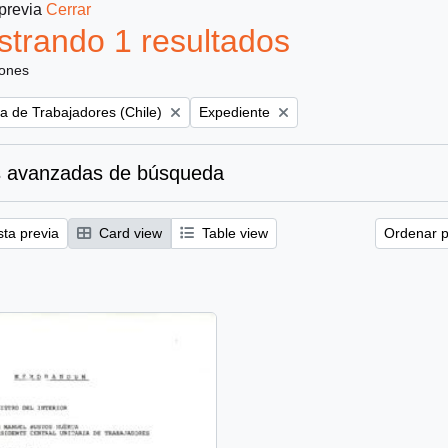
 previa
Cerrar
trando 1 resultados
iones
Remove filter:
ia de Trabajadores (Chile)
Expediente
 avanzadas de búsqueda
sta previa
Card view
Table view
Ordenar p