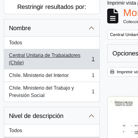
Imprimir vista
Restringir resultados por:
Mos
Colecc
Nombre
Remove filter:
Central Unitar
Todos
Opciones
Central Unitaria de Trabajadores
1
, 1 resultados
(Chile)
Imprimir vi
Chile. Ministerio del Interior
1
, 1 resultados
Chile. Ministerio del Trabajo y
1
, 1 resultados
Previsión Social
Nivel de descripción
Todos