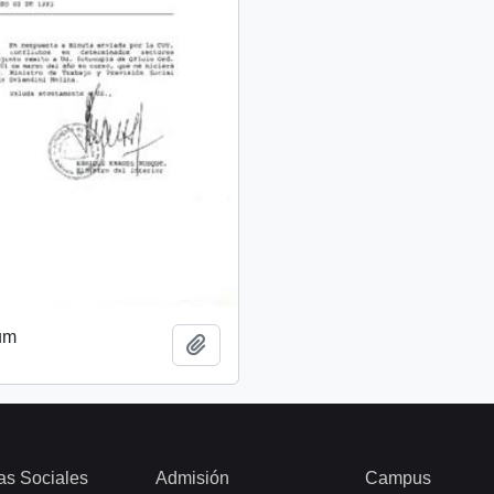
um
Añadir al portapapeles
as Sociales
Admisión
Campus