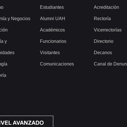
ho
Estudiantes
Acreditación
mía y Negocios
Alumni UAH
Rectoría
ción
Académicos
Vicerrectorías
ía y
Funcionarios
Directorio
idades
Visitantes
Decanos
ogía
Comunicaciones
Canal de Denun
ería