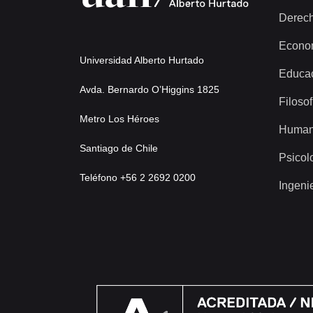
Derec
Econo
Universidad Alberto Hurtado
Educa
Avda. Bernardo O’Higgins 1825
Filosof
Metro Los Héroes
Human
Santiago de Chile
Psicol
Teléfono +56 2 2692 0200
Ingeni