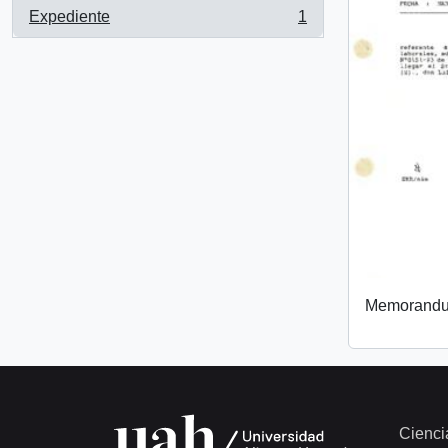
Expediente
1
, 1 resultados
Memorand
Cienci