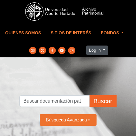
Skip to main content
QUIENES SOMOS
SITIOS DE INTERÉS
FONDOS
Log in
Buscar
Búsqueda Avanzada »