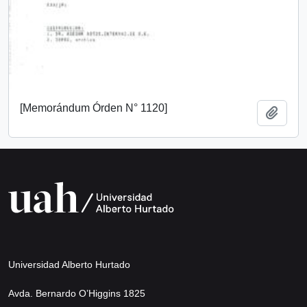
[Memorándum Órden N° 1120]
Add t
Universidad Alberto Hurtado
Avda. Bernardo O’Higgins 1825