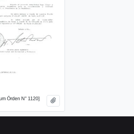
m Órden N° 1120]
Añadir al portapapeles