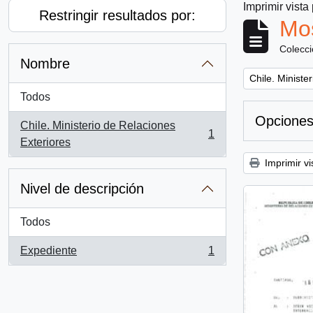
Imprimir vista
Restringir resultados por:
Mos
Colecc
Nombre
Remove filter:
Chile. Ministe
Todos
Opciones
Chile. Ministerio de Relaciones
1
, 1 resultados
Exteriores
Imprimir vi
Nivel de descripción
Todos
Expediente
1
, 1 resultados