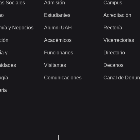
as Sociales
Admisión
Campus
ho
Estudiantes
Acreditación
mía y Negocios
Alumni UAH
Rectoría
ción
Académicos
Vicerrectorías
ía y
Funcionarios
Directorio
idades
Visitantes
Decanos
ogía
Comunicaciones
Canal de Denun
ería