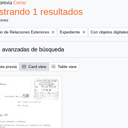
 previa
Cerrar
trando 1 resultados
iones
Remove filter:
Remove filter:
rio de Relaciones Exteriores
Expediente
Con objetos digitale
 avanzadas de búsqueda
sta previa
Card view
Table view