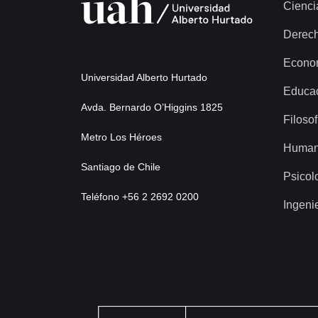
Cienci
Derec
Econo
Universidad Alberto Hurtado
Educa
Avda. Bernardo O’Higgins 1825
Filosof
Metro Los Héroes
Human
Santiago de Chile
Psicol
Teléfono +56 2 2692 0200
Ingeni