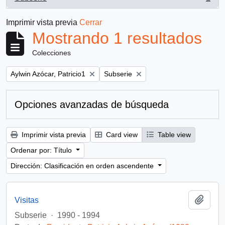
, 1 resultados
Imprimir vista previa
Cerrar
Mostrando 1 resultados
Colecciones
Remove filter:
Remove filter:
Aylwin Azócar, Patricio1
Subserie
Opciones avanzadas de búsqueda
Imprimir vista previa
Card view
Table view
Ordenar por: Título
Dirección: Clasificación en orden ascendente
Añadi
Visitas
Subserie
·
1990 - 1994