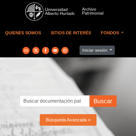
Skip to main content
QUIENES SOMOS
SITIOS DE INTERÉS
FONDOS
Iniciar sesión
Buscar
Búsqueda Avanzada »