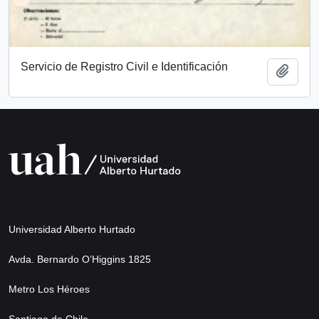
Servicio de Registro Civil e Identificación
Añadi
Universidad Alberto Hurtado
Avda. Bernardo O’Higgins 1825
Metro Los Héroes
Santiago de Chile