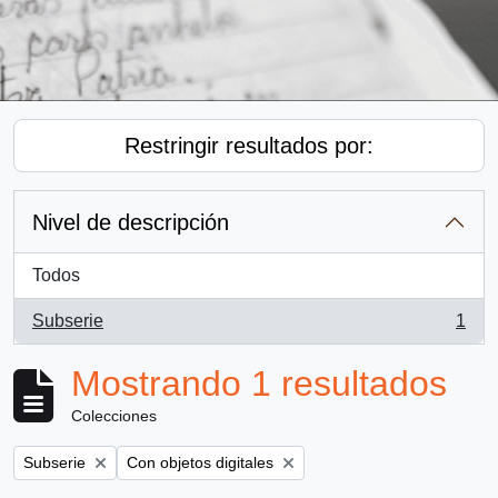
Restringir resultados por:
Nivel de descripción
Todos
Subserie
1
, 1 resultados
Mostrando 1 resultados
Colecciones
Remove filter:
Remove filter:
Subserie
Con objetos digitales