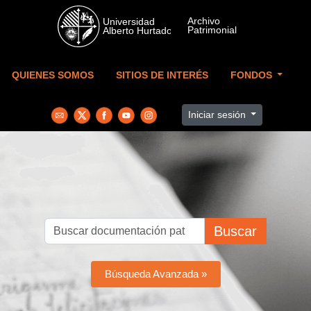
Skip to main content
QUIENES SOMOS
SITIOS DE INTERÉS
FONDOS
Iniciar sesión
Buscar
Búsqueda Avanzada »