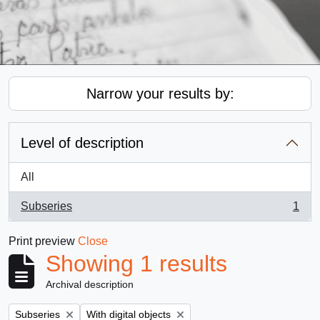
Narrow your results by:
Level of description
All
Subseries
1
, 1 results
Print preview
Close
Showing 1 results
Archival description
Remove filter:
Remove filter:
Subseries
With digital objects