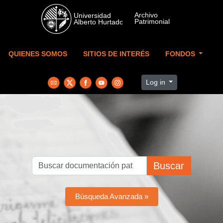
Skip to main content
QUIENES SOMOS
SITIOS DE INTERÉS
FONDOS
Log in
Buscar
Búsqueda Avanzada »