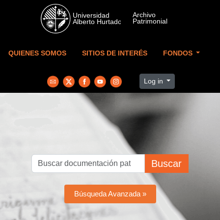
Skip to main content
QUIENES SOMOS
SITIOS DE INTERÉS
FONDOS
Log in
Buscar
Búsqueda Avanzada »