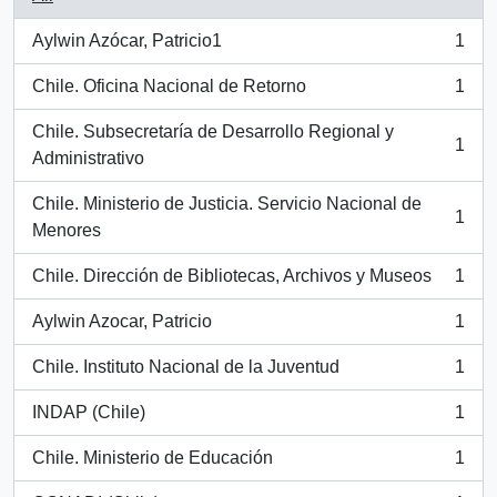
Aylwin Azócar, Patricio1
1
, 1 results
Chile. Oficina Nacional de Retorno
1
, 1 results
Chile. Subsecretaría de Desarrollo Regional y
1
, 1 results
Administrativo
Chile. Ministerio de Justicia. Servicio Nacional de
1
, 1 results
Menores
Chile. Dirección de Bibliotecas, Archivos y Museos
1
, 1 results
Aylwin Azocar, Patricio
1
, 1 results
Chile. Instituto Nacional de la Juventud
1
, 1 results
INDAP (Chile)
1
, 1 results
Chile. Ministerio de Educación
1
, 1 results