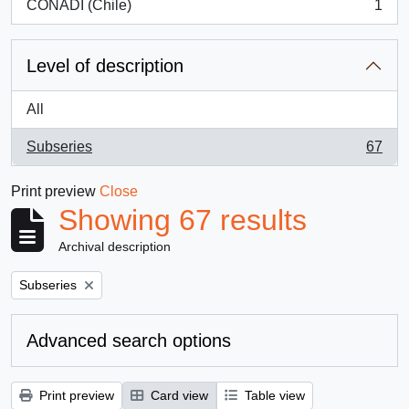
CONADI (Chile)
1
, 1 results
Level of description
All
Subseries
67
, 67 results
Print preview
Close
Showing 67 results
Archival description
Remove filter:
Subseries
Advanced search options
Print preview
Card view
Table view