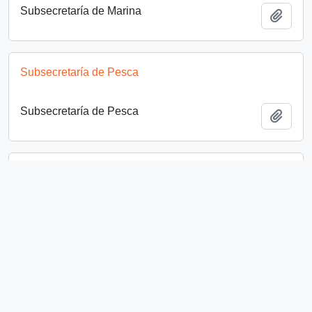
Subsecretaría de Marina
Add t
Subsecretaría de Pesca
Subsecretaría de Pesca
Add t
Dirección del Trabajo
Dirección del Trabajo
Add t
Bloque Socialista
Bloque Socialista