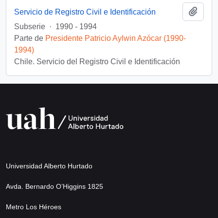
Añadi
Servicio de Registro Civil e Identificación
Subserie
·
1990 - 1994
Parte de
Presidente Patricio Aylwin Azócar (1990-
1994)
Chile. Servicio del Registro Civil e Identificación
Universidad Alberto Hurtado
Avda. Bernardo O’Higgins 1825
Metro Los Héroes