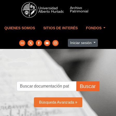
Skip to main content
QUIENES SOMOS
SITIOS DE INTERÉS
FONDOS
Iniciar sesión
Buscar
Búsqueda Avanzada »