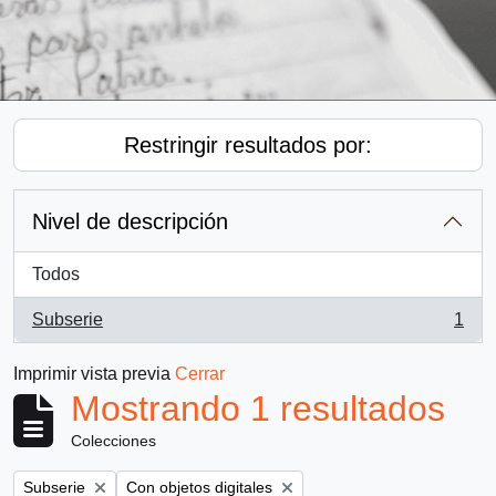
Restringir resultados por:
Nivel de descripción
Todos
Subserie
1
, 1 resultados
Imprimir vista previa
Cerrar
Mostrando 1 resultados
Colecciones
Remove filter:
Remove filter:
Subserie
Con objetos digitales