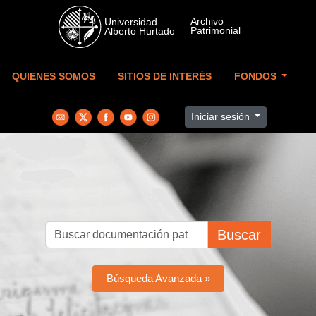
Skip to main content
QUIENES SOMOS
SITIOS DE INTERÉS
FONDOS
Iniciar sesión
Buscar
Búsqueda Avanzada »