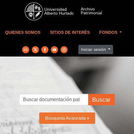
Skip to main content
QUIENES SOMOS
SITIOS DE INTERÉS
FONDOS
Iniciar sesión
Buscar
Búsqueda Avanzada »