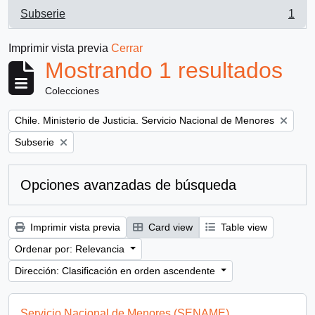
Subserie
1
, 1 resultados
Imprimir vista previa
Cerrar
Mostrando 1 resultados
Colecciones
Remove filter:
Chile. Ministerio de Justicia. Servicio Nacional de Menores
Remove filter:
Subserie
Opciones avanzadas de búsqueda
Imprimir vista previa
Card view
Table view
Ordenar por: Relevancia
Dirección: Clasificación en orden ascendente
Servicio Nacional de Menores (SENAME)