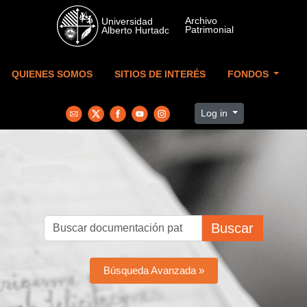
Skip to main content
QUIENES SOMOS
SITIOS DE INTERÉS
FONDOS
Log in
Buscar
Búsqueda Avanzada »