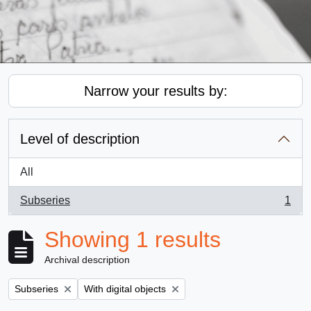
Narrow your results by:
Level of description
All
Subseries
1
, 1 results
Showing 1 results
Archival description
Remove filter:
Remove filter:
Subseries
With digital objects