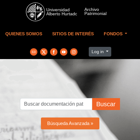
Skip to main content
QUIENES SOMOS
SITIOS DE INTERÉS
FONDOS
Log in
Buscar
Búsqueda Avanzada »