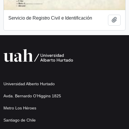
Servicio de Registro Civil e Identificación
Add t
Universidad Alberto Hurtado
Avda. Bernardo O’Higgins 1825
Metro Los Héroes
Santiago de Chile