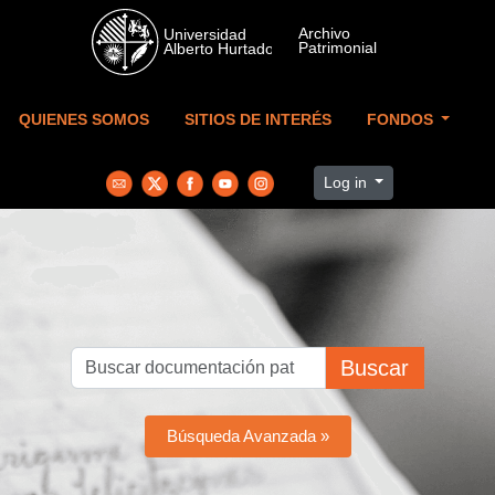
Skip to main content
QUIENES SOMOS
SITIOS DE INTERÉS
FONDOS
Log in
Buscar
Búsqueda Avanzada »