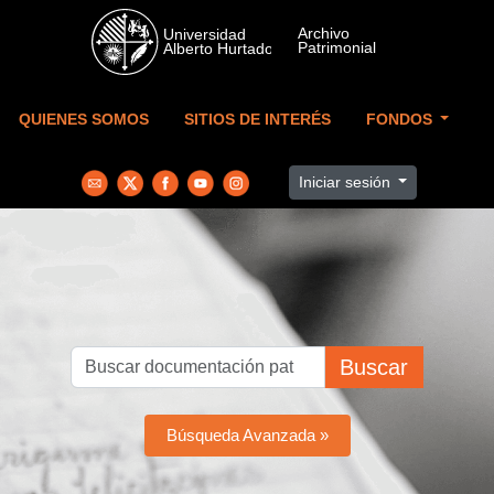
Skip to main content
QUIENES SOMOS
SITIOS DE INTERÉS
FONDOS
Iniciar sesión
Buscar
Búsqueda Avanzada »