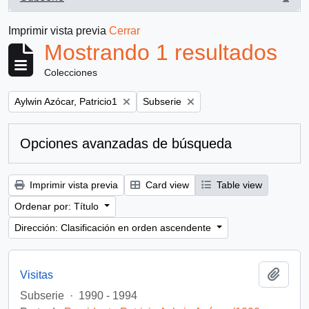
, 1 resultados
Imprimir vista previa
Cerrar
Mostrando 1 resultados
Colecciones
Remove filter:
Remove filter:
Aylwin Azócar, Patricio1
Subserie
Opciones avanzadas de búsqueda
Imprimir vista previa
Card view
Table view
Ordenar por: Título
Dirección: Clasificación en orden ascendente
Añadi
Visitas
Subserie
·
1990 - 1994