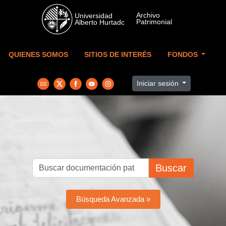
Skip to main content
QUIENES SOMOS
SITIOS DE INTERÉS
FONDOS
Iniciar sesión
Buscar
Búsqueda Avanzada »