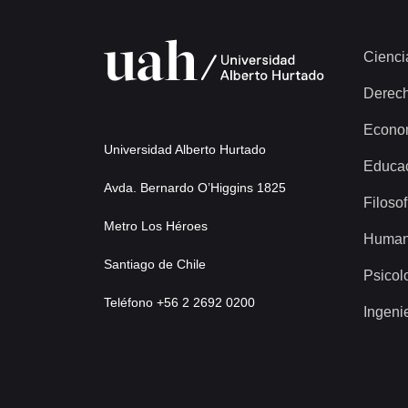
Cienci
Derec
Econo
Universidad Alberto Hurtado
Educa
Avda. Bernardo O’Higgins 1825
Filosof
Metro Los Héroes
Human
Santiago de Chile
Psicol
Teléfono +56 2 2692 0200
Ingeni