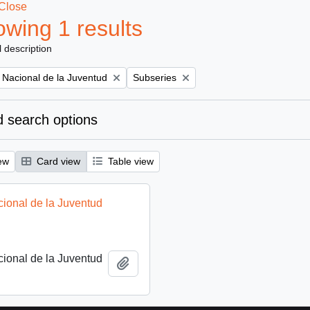
Close
wing 1 results
l description
Remove filter:
to Nacional de la Juventud
Subseries
 search options
ew
Card view
Table view
acional de la Juventud
acional de la Juventud
Add to clipboard