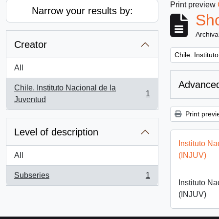
Print preview
Narrow your results by:
Sho
Archiva
Creator
Remove filter:
Chile. Institu
All
Advanced
Chile. Instituto Nacional de la
1
, 1 results
Juventud
Print previ
Level of description
Instituto N
All
(INJUV)
Subseries
1
, 1 results
Instituto N
(INJUV)