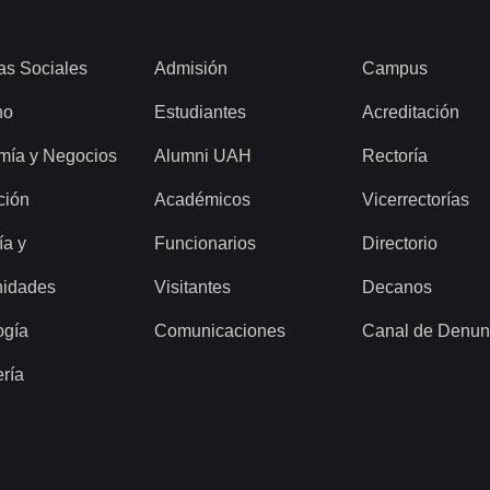
as Sociales
Admisión
Campus
ho
Estudiantes
Acreditación
mía y Negocios
Alumni UAH
Rectoría
ción
Académicos
Vicerrectorías
ía y
Funcionarios
Directorio
idades
Visitantes
Decanos
ogía
Comunicaciones
Canal de Denun
ería