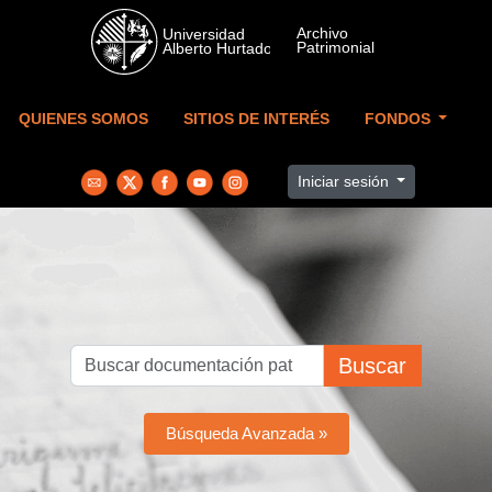
Skip to main content
QUIENES SOMOS
SITIOS DE INTERÉS
FONDOS
Iniciar sesión
Buscar
Búsqueda Avanzada »