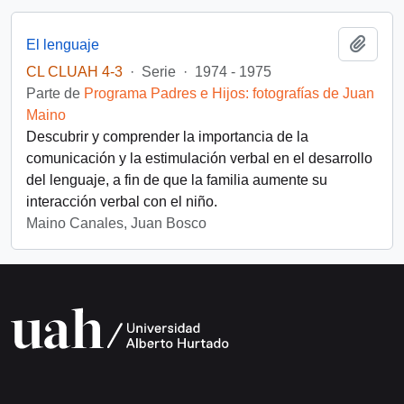
Añadi
El lenguaje
CL CLUAH 4-3
·
Serie
·
1974 - 1975
Parte de
Programa Padres e Hijos: fotografías de Juan
Maino
Descubrir y comprender la importancia de la
comunicación y la estimulación verbal en el desarrollo
del lenguaje, a fin de que la familia aumente su
interacción verbal con el niño.
Maino Canales, Juan Bosco