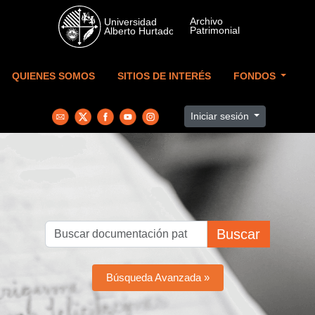
Skip to main content
QUIENES SOMOS
SITIOS DE INTERÉS
FONDOS
Iniciar sesión
Buscar
Búsqueda Avanzada »