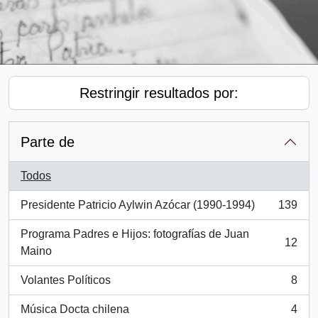
Restringir resultados por:
Parte de
Todos
Presidente Patricio Aylwin Azócar (1990-1994)
139
, 139 resultados
Programa Padres e Hijos: fotografías de Juan
12
, 12 resultados
Maino
Volantes Políticos
8
, 8 resultados
Música Docta chilena
4
, 4 resultados