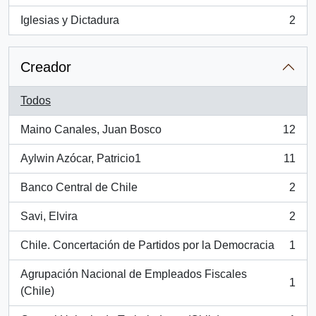
Iglesias y Dictadura
2
, 2 resultados
Creador
Todos
Maino Canales, Juan Bosco
12
, 12 resultados
Aylwin Azócar, Patricio1
11
, 11 resultados
Banco Central de Chile
2
, 2 resultados
Savi, Elvira
2
, 2 resultados
Chile. Concertación de Partidos por la Democracia
1
, 1 resultados
Agrupación Nacional de Empleados Fiscales
1
, 1 resultados
(Chile)