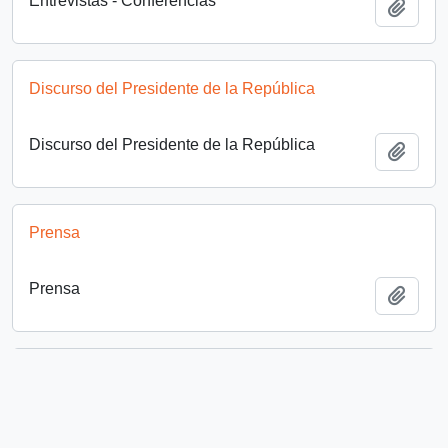
Entrevistas - Conferencias
Añadi
Discurso del Presidente de la República
Discurso del Presidente de la República
Añadi
Prensa
Prensa
Añadi
Gira por Europa
Gira por Europa
Añadi