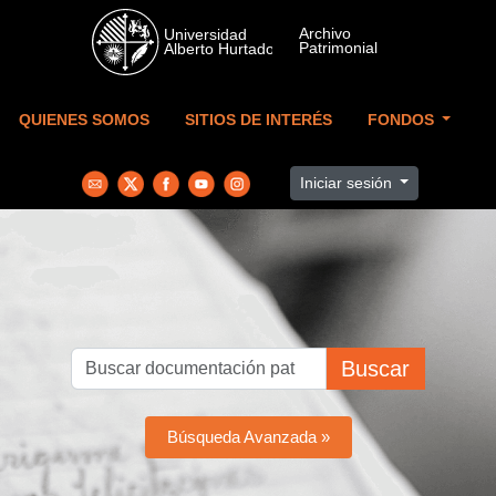
Skip to main content
QUIENES SOMOS
SITIOS DE INTERÉS
FONDOS
Iniciar sesión
Buscar
Búsqueda Avanzada »