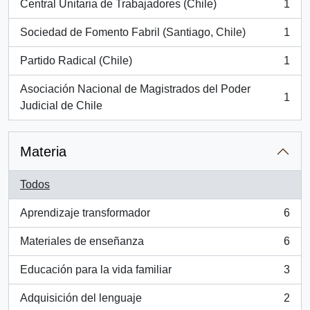
Central Unitaria de Trabajadores (Chile)
1
, 1 resultados
Sociedad de Fomento Fabril (Santiago, Chile)
1
, 1 resultados
Partido Radical (Chile)
1
, 1 resultados
Asociación Nacional de Magistrados del Poder
1
, 1 resultados
Judicial de Chile
Materia
Todos
Aprendizaje transformador
6
, 6 resultados
Materiales de enseñanza
6
, 6 resultados
Educación para la vida familiar
3
, 3 resultados
Adquisición del lenguaje
2
, 2 resultados