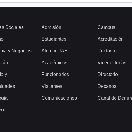
as Sociales
Admisión
Campus
ho
Estudiantes
Acreditación
mía y Negocios
Alumni UAH
Rectoría
ción
Académicos
Vicerrectorías
ía y
Funcionarios
Directorio
idades
Visitantes
Decanos
ogía
Comunicaciones
Canal de Denun
ería