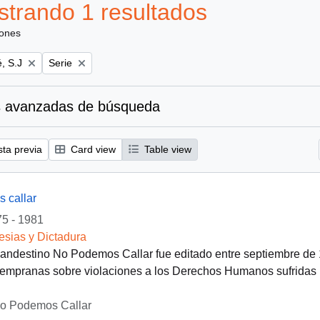
trando 1 resultados
iones
Remove filter:
, S.J
Serie
 avanzadas de búsqueda
sta previa
Card view
Table view
 callar
5 - 1981
lesias y Dictadura
clandestino No Podemos Callar fue editado entre septiembre de
empranas sobre violaciones a los Derechos Humanos sufridas po
No Podemos Callar