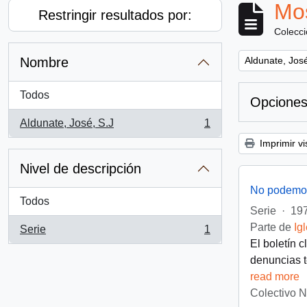
Mos
Restringir resultados por:
Colecc
Remove filter:
Nombre
Aldunate, José
Todos
Opciones
Aldunate, José, S.J
1
, 1 resultados
Imprimir vi
Nivel de descripción
No podemos
Todos
Serie
·
197
Parte de
Ig
Serie
1
, 1 resultados
El boletín 
denuncias t
read more
Colectivo 