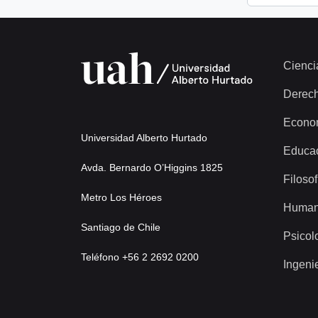
Cienci
Derec
Econo
Universidad Alberto Hurtado
Educa
Avda. Bernardo O’Higgins 1825
Filosof
Metro Los Héroes
Human
Santiago de Chile
Psicol
Teléfono +56 2 2692 0200
Ingeni