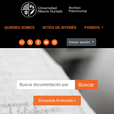
Skip to main content
QUIENES SOMOS
SITIOS DE INTERÉS
FONDOS
Iniciar sesión
Buscar
Búsqueda Avanzada »