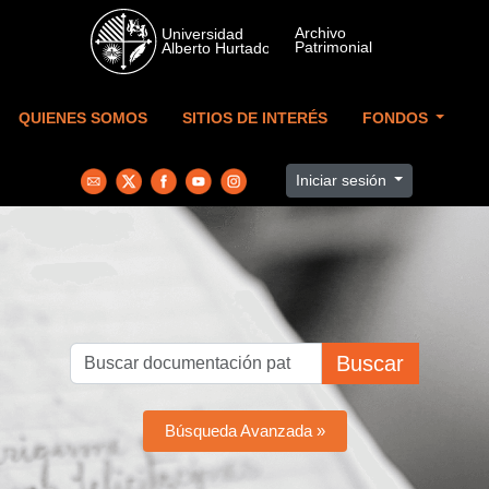
Skip to main content
QUIENES SOMOS
SITIOS DE INTERÉS
FONDOS
Iniciar sesión
Buscar
Búsqueda Avanzada »