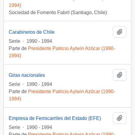
1994)
Sociedad de Fomento Fabril (Santiago, Chile)
Añadi
Carabineros de Chile
Serie
·
1990 - 1994
Parte de
Presidente Patricio Aylwin Azócar (1990-
1994)
Añadi
Giras nacionales
Serie
·
1990 - 1994
Parte de
Presidente Patricio Aylwin Azócar (1990-
1994)
Añadi
Empresa de Ferrocarriles del Estado (EFE)
Serie
·
1990 - 1994
Parte de
Presidente Patricio Aylwin Azócar (1990-