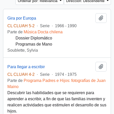
Ordenar por: Relevancia
Dirección: Descendente
Añadi
Gira por Europa
CL CLUAH 5-2
·
Serie
·
1966 - 1990
Parte de
Música Docta chilena
Dossier Diplomático
Programas de Mano
Soublette, Sylvia
Añadi
Para llegar a escribir
CL CLUAH 4-2
·
Serie
·
1974 - 1975
Parte de
Programa Padres e Hijos: fotografías de Juan
Maino
Descubrir las habilidades que se requieren para
aprender a escribir, a fin de que las familias inventen y
realicen actividades que estimulen el desarrollo de sus
hijos.