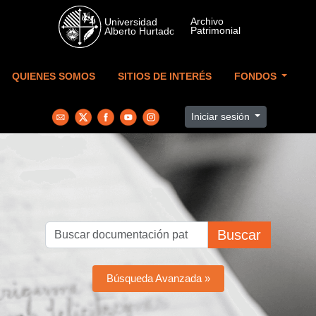
Skip to main content
QUIENES SOMOS
SITIOS DE INTERÉS
FONDOS
Iniciar sesión
Buscar
Búsqueda Avanzada »