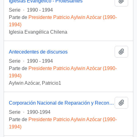
Añadi
Iglesias Evangélico - Protestantes
Serie
·
1990 - 1994
Parte de
Presidente Patricio Aylwin Azócar (1990-
1994)
Iglesia Evangélica Chilena
Añadi
Antecedentes de discursos
Serie
·
1990 - 1994
Parte de
Presidente Patricio Aylwin Azócar (1990-
1994)
Aylwin Azócar, Patricio1
Añadi
Corporación Nacional de Reparación y Reconciliación
Serie
·
1990-1994
Parte de
Presidente Patricio Aylwin Azócar (1990-
1994)