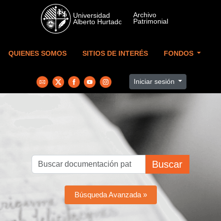
Skip to main content
QUIENES SOMOS
SITIOS DE INTERÉS
FONDOS
Iniciar sesión
Buscar
Búsqueda Avanzada »