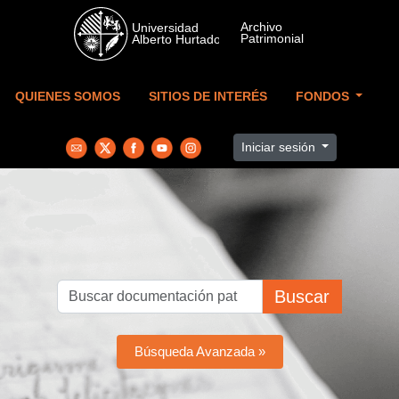
Skip to main content
QUIENES SOMOS
SITIOS DE INTERÉS
FONDOS
Iniciar sesión
Buscar
Búsqueda Avanzada »