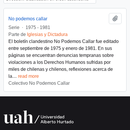
Añadi
No podemos callar
Serie
·
1975 - 1981
Parte de
Iglesias y Dictadura
El boletín clandestino No Podemos Callar fue editado
entre septiembre de 1975 y enero de 1981. En sus
páginas se encuentran denuncias tempranas sobre
violaciones a los Derechos Humanos sufridas por
miles de chilenas y chilenos, reflexiones acerca de
la
…
read more
Colectivo No Podemos Callar