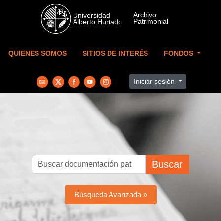
Skip to main content
QUIENES SOMOS
SITIOS DE INTERÉS
FONDOS
Iniciar sesión
Buscar
Búsqueda Avanzada »