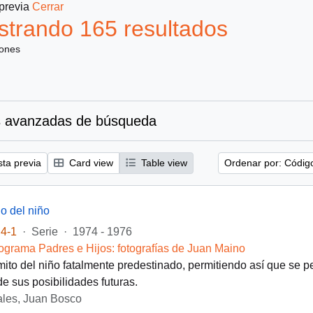
 previa
Cerrar
trando 165 resultados
iones
 avanzadas de búsqueda
sta previa
Card view
Table view
Ordenar por: Códig
lo del niño
4-1
·
Serie
·
1974 - 1976
ograma Padres e Hijos: fotografías de Juan Maino
ito del niño fatalmente predestinado, permitiendo así que se p
e sus posibilidades futuras.
les, Juan Bosco