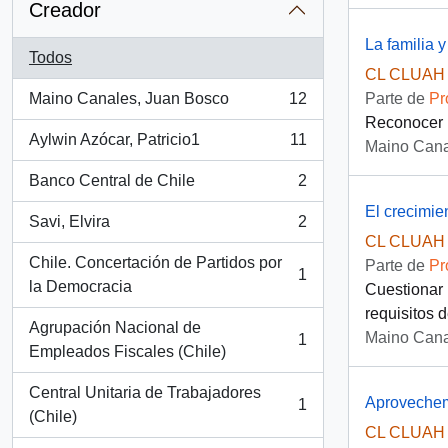
Creador
La familia y
Todos
CL CLUAH 
Maino Canales, Juan Bosco
12
Parte de
Pr
, 12 resultados
Reconocer l
Aylwin Azócar, Patricio1
11
Maino Cana
, 11 resultados
Banco Central de Chile
2
, 2 resultados
El crecimie
Savi, Elvira
2
, 2 resultados
CL CLUAH 
Chile. Concertación de Partidos por
Parte de
Pr
1
, 1 resultados
la Democracia
Cuestionar 
requisitos 
Agrupación Nacional de
Maino Cana
1
, 1 resultados
Empleados Fiscales (Chile)
Central Unitaria de Trabajadores
Aprovechem
1
, 1 resultados
(Chile)
CL CLUAH 