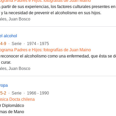
ograma Padres e Hijos: fotografías de Juan Maino
 partir de sus experiencias, los factores culturales presentes en
 y la necesidad de prevenir el alcoholismo en sus hijos.
les, Juan Bosco
el alcohol
4-9
·
Serie
·
1974 - 1975
ograma Padres e Hijos: fotografías de Juan Maino
 reconocer el alcoholismo como una enfermedad, que ésta se des
 curar.
les, Juan Bosco
ropa
5-2
·
Serie
·
1966 - 1990
sica Docta chilena
r Diplomático
mas de Mano