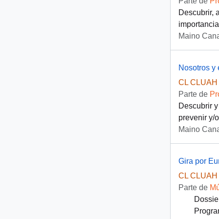
Parte de
Pr
Descubrir, a
importancia
Maino Cana
Nosotros y 
CL CLUAH 
Parte de
Pr
Descubrir y
prevenir y/o
Maino Cana
Gira por Eu
CL CLUAH 
Parte de
Mú
Dossie
Progra