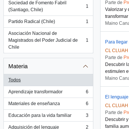
Parte de
Pr
Sociedad de Fomento Fabril
1
, 1 resultados
Valorizar y
(Santiago, Chile)
transformar
Partido Radical (Chile)
1
Maino Cana
, 1 resultados
Asociación Nacional de
Magistrados del Poder Judicial de
1
Para llegar 
, 1 resultados
Chile
CL CLUAH 
Parte de
Pr
Descubrir l
Materia
estimulen el
Maino Cana
Todos
Aprendizaje transformador
6
, 6 resultados
El lenguaje
Materiales de enseñanza
6
CL CLUAH 
, 6 resultados
Parte de
Pr
Educación para la vida familiar
3
, 3 resultados
Descubrir y
familia aum
Adquisición del lenguaje
2