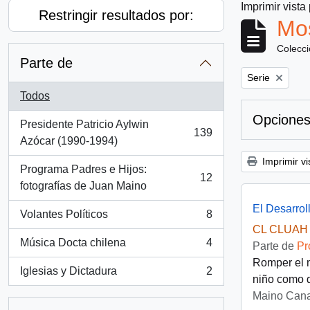
Imprimir vista
Restringir resultados por:
Mos
Colecc
Parte de
Remove filter:
Serie
Todos
Opciones
Presidente Patricio Aylwin
139
, 139 resultados
Azócar (1990-1994)
Imprimir vi
Programa Padres e Hijos:
12
, 12 resultados
fotografías de Juan Maino
El Desarrol
Volantes Políticos
8
, 8 resultados
CL CLUAH 
Música Docta chilena
4
Parte de
Pr
, 4 resultados
Romper el m
Iglesias y Dictadura
2
, 2 resultados
niño como d
Maino Cana