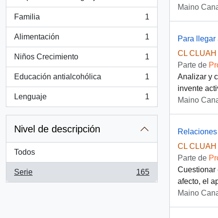
, 2 resultados
Maino Cana
Familia
1
, 1 resultados
Alimentación
1
Para llegar
, 1 resultados
CL CLUAH 
Niños Crecimiento
1
, 1 resultados
Parte de
Pr
Educación antialcohólica
1
Analizar y 
, 1 resultados
invente act
Lenguaje
1
Maino Cana
, 1 resultados
Nivel de descripción
Relaciones 
CL CLUAH 
Todos
Parte de
Pr
Cuestionar 
Serie
165
, 165 resultados
afecto, el a
Maino Cana