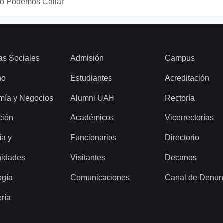
No Podemos Callar
as Sociales
Admisión
Campus
ho
Estudiantes
Acreditación
mía y Negocios
Alumni UAH
Rectoría
ción
Académicos
Vicerrectorías
ía y
Funcionarios
Directorio
idades
Visitantes
Decanos
ogía
Comunicaciones
Canal de Denun
ería