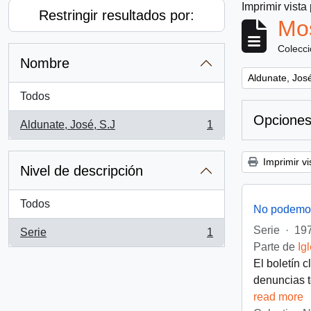
Imprimir vista
Restringir resultados por:
Mos
Colecc
Nombre
Remove filter:
Aldunate, José
Todos
Opciones
Aldunate, José, S.J
1
, 1 resultados
Imprimir vi
Nivel de descripción
Todos
No podemos
Serie
·
197
Serie
1
, 1 resultados
Parte de
Ig
El boletín 
denuncias t
read more