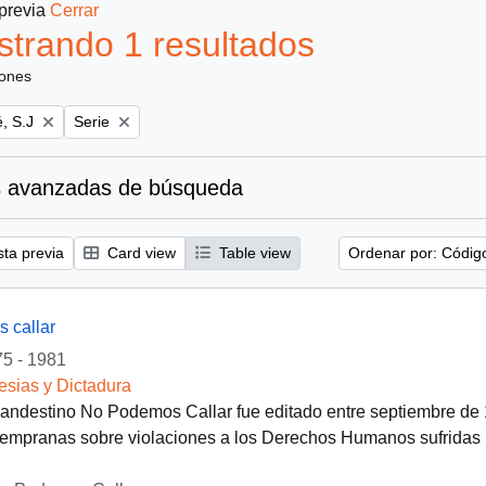
 previa
Cerrar
trando 1 resultados
iones
Remove filter:
, S.J
Serie
 avanzadas de búsqueda
sta previa
Card view
Table view
Ordenar por: Códig
 callar
5 - 1981
lesias y Dictadura
clandestino No Podemos Callar fue editado entre septiembre de
empranas sobre violaciones a los Derechos Humanos sufridas po