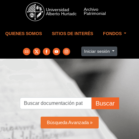
Skip to main content
QUIENES SOMOS
SITIOS DE INTERÉS
FONDOS
Iniciar sesión
Buscar
Búsqueda Avanzada »