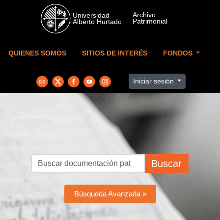
Skip to main content
QUIENES SOMOS
SITIOS DE INTERÉS
FONDOS
Iniciar sesión
Buscar
Búsqueda Avanzada »