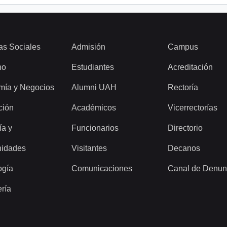
as Sociales
Admisión
Campus
ho
Estudiantes
Acreditación
mía y Negocios
Alumni UAH
Rectoría
ción
Académicos
Vicerrectorías
ía y
Funcionarios
Directorio
idades
Visitantes
Decanos
ogía
Comunicaciones
Canal de Denun
ería