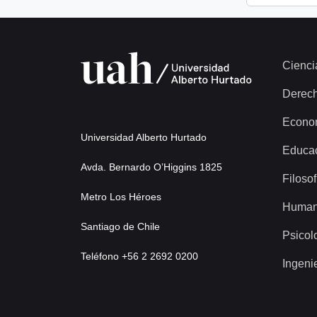
Cienci
Derec
Econo
Universidad Alberto Hurtado
Educa
Avda. Bernardo O’Higgins 1825
Filosof
Metro Los Héroes
Human
Santiago de Chile
Psicol
Teléfono +56 2 2692 0200
Ingeni