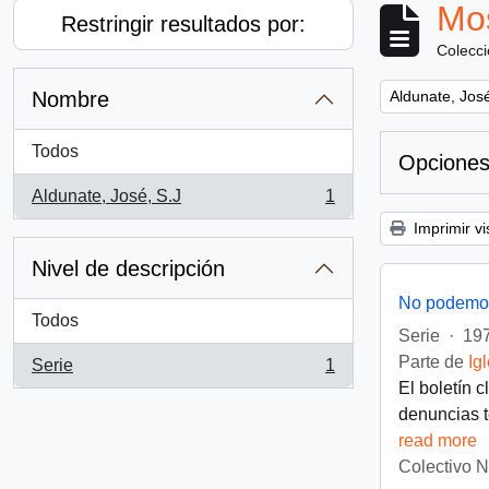
Mos
Restringir resultados por:
Colecc
Remove filter:
Nombre
Aldunate, José
Todos
Opciones
Aldunate, José, S.J
1
, 1 resultados
Imprimir vi
Nivel de descripción
No podemos
Todos
Serie
·
197
Parte de
Ig
Serie
1
, 1 resultados
El boletín 
denuncias t
read more
Colectivo 