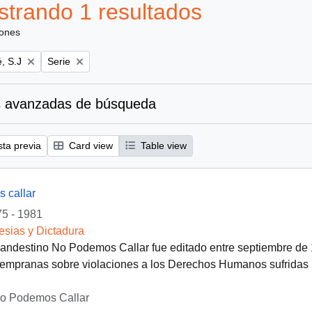
trando 1 resultados
iones
Remove filter:
, S.J
Serie
 avanzadas de búsqueda
sta previa
Card view
Table view
 callar
5 - 1981
lesias y Dictadura
clandestino No Podemos Callar fue editado entre septiembre de
empranas sobre violaciones a los Derechos Humanos sufridas po
No Podemos Callar