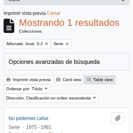
, 1 resultados
Imprimir vista previa
Cerrar
Mostrando 1 resultados
Colecciones
Remove filter:
Remove filter:
Aldunate, José, S.J
Serie
Opciones avanzadas de búsqueda
Imprimir vista previa
Card view
Table view
Ordenar por: Título
Dirección: Clasificación en orden ascendente
Añadi
No podemos callar
Serie
·
1975 - 1981