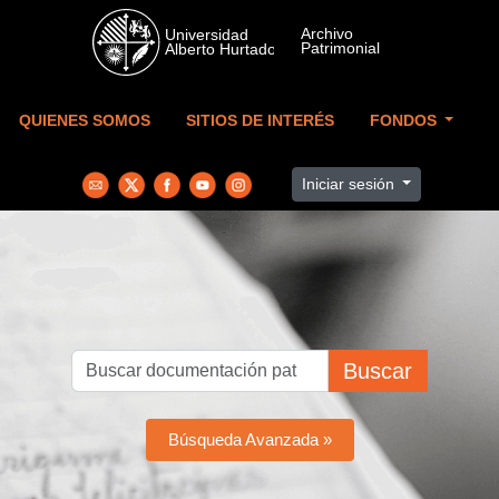
Skip to main content
QUIENES SOMOS
SITIOS DE INTERÉS
FONDOS
Iniciar sesión
Buscar
Búsqueda Avanzada »