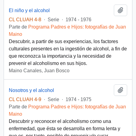
Añadi
El niño y el alcohol
CL CLUAH 4-8
·
Serie
·
1974 - 1976
Parte de
Programa Padres e Hijos: fotografías de Juan
Maino
Descubrir, a partir de sus experiencias, los factores
culturales presentes en la ingestión de alcohol, a fin de
que reconozca la importancia y la necesidad de
prevenir el alcoholismo en sus hijos.
Maino Canales, Juan Bosco
Añadi
Nosotros y el alcohol
CL CLUAH 4-9
·
Serie
·
1974 - 1975
Parte de
Programa Padres e Hijos: fotografías de Juan
Maino
Descubrir y reconocer el alcoholismo como una
enfermedad, que ésta se desarrolla en forma lenta y
que es, por tanto, posible de prevenir y/o curar.