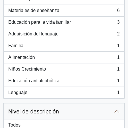
, 6 resultados
Materiales de enseñanza
6
, 6 resultados
Educación para la vida familiar
3
, 3 resultados
Adquisición del lenguaje
2
, 2 resultados
Familia
1
, 1 resultados
Alimentación
1
, 1 resultados
Niños Crecimiento
1
, 1 resultados
Educación antialcohólica
1
, 1 resultados
Lenguaje
1
, 1 resultados
Nivel de descripción
Todos