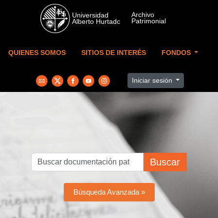
Skip to main content
QUIENES SOMOS
SITIOS DE INTERÉS
FONDOS
Iniciar sesión
Buscar
Búsqueda Avanzada »