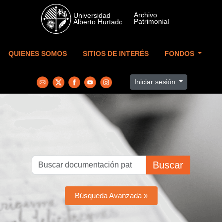
Skip to main content
QUIENES SOMOS
SITIOS DE INTERÉS
FONDOS
Iniciar sesión
Buscar
Búsqueda Avanzada »