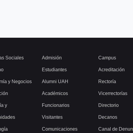
as Sociales
Admisión
Campus
ho
Estudiantes
Acreditación
mía y Negocios
Alumni UAH
Rectoría
ción
Académicos
Vicerrectorías
ía y
Funcionarios
Directorio
idades
Visitantes
Decanos
ogía
Comunicaciones
Canal de Denun