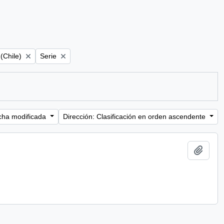
Remove filter:
(Chile)
Serie
cha modificada
Dirección: Clasificación en orden ascendente
Añadi