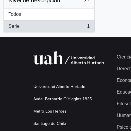
Nivel de descripción
Todos
Serie
1
, 1 resultados
Cienci
Derec
Econo
Universidad Alberto Hurtado
Educa
Avda. Bernardo O’Higgins 1825
Filosof
Metro Los Héroes
Human
Santiago de Chile
Psicol