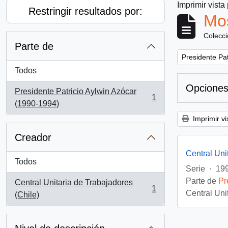
Imprimir vista
Restringir resultados por:
Mos
Colecc
Parte de
Remove filter:
Presidente Pat
Todos
Opciones
Presidente Patricio Aylwin Azócar
1
, 1 resultados
(1990-1994)
Imprimir vi
Creador
Central Uni
Todos
Serie
·
199
Parte de
Pr
Central Unitaria de Trabajadores
1
Central Uni
, 1 resultados
(Chile)