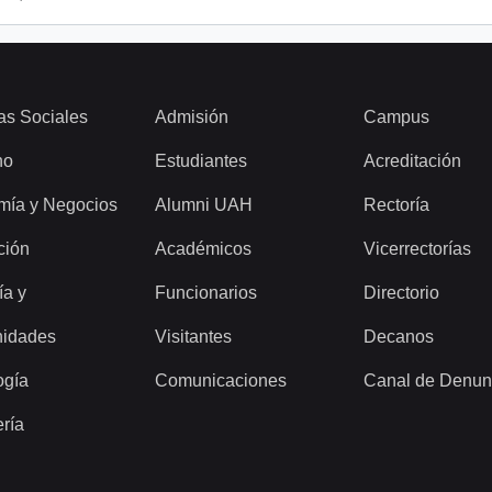
as Sociales
Admisión
Campus
ho
Estudiantes
Acreditación
mía y Negocios
Alumni UAH
Rectoría
ción
Académicos
Vicerrectorías
ía y
Funcionarios
Directorio
idades
Visitantes
Decanos
ogía
Comunicaciones
Canal de Denun
ería