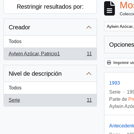
Mos
Restringir resultados por:
Colecc
Remove filter:
Creador
Aylwin Azócar,
Todos
Opciones
Aylwin Azócar, Patricio1
11
, 11 resultados
Imprimir vi
Nivel de descripción
1993
Todos
Serie
·
199
Parte de
Pr
Serie
11
, 11 resultados
Aylwin Azóc
Antecedent