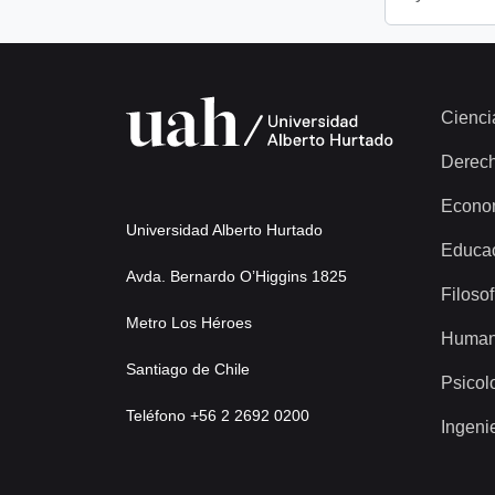
Cienci
Derec
Econo
Universidad Alberto Hurtado
Educa
Avda. Bernardo O’Higgins 1825
Filosof
Metro Los Héroes
Human
Santiago de Chile
Psicol
Teléfono +56 2 2692 0200
Ingeni