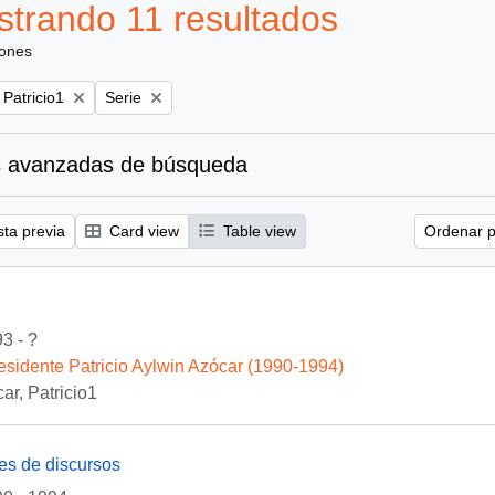
trando 11 resultados
iones
Remove filter:
 Patricio1
Serie
 avanzadas de búsqueda
sta previa
Card view
Table view
Ordenar p
3 - ?
esidente Patricio Aylwin Azócar (1990-1994)
ar, Patricio1
es de discursos