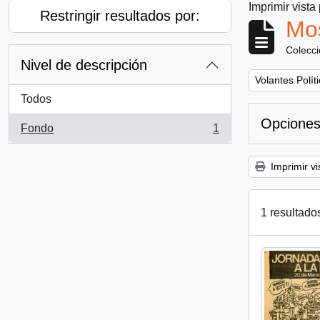
Imprimir vista
Restringir resultados por:
Mos
Colecc
Nivel de descripción
Remove filter:
Volantes Polít
Todos
Opciones
Fondo
1
, 1 resultados
Imprimir vi
1 resultado