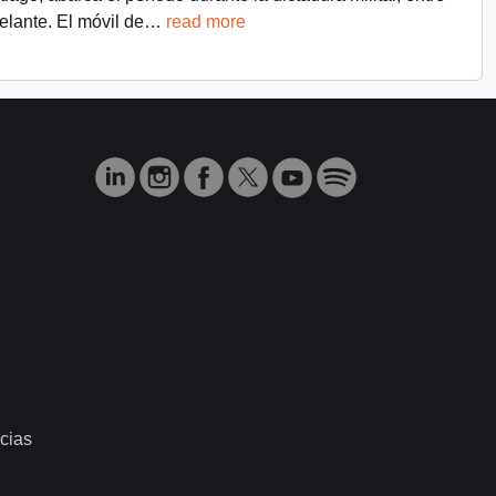
lante. El móvil de
…
read more
cias