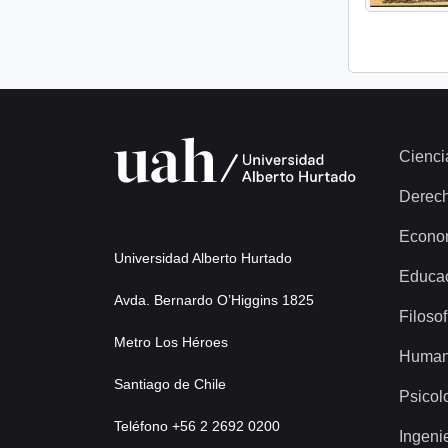
Cienci
Derec
Econo
Universidad Alberto Hurtado
Educa
Avda. Bernardo O’Higgins 1825
Filosof
Metro Los Héroes
Human
Santiago de Chile
Psicol
Teléfono +56 2 2692 0200
Ingeni