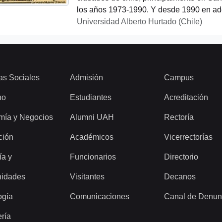
los años 1973-1990. Y desde 1990 en ade
Universidad Alberto Hurtado (Chile)
as Sociales
Admisión
Campus
ho
Estudiantes
Acreditación
mía y Negocios
Alumni UAH
Rectoría
ción
Académicos
Vicerrectorías
ía y
Funcionarios
Directorio
idades
Visitantes
Decanos
ogía
Comunicaciones
Canal de Denun
ería