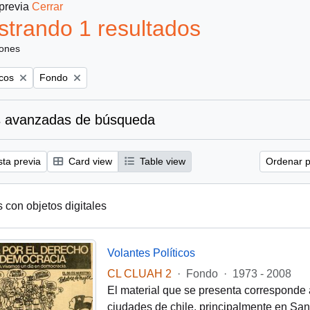
 previa
Cerrar
trando 1 resultados
iones
Remove filter:
icos
Fondo
 avanzadas de búsqueda
sta previa
Card view
Table view
Ordenar p
s con objetos digitales
Volantes Políticos
CL CLUAH 2
·
Fondo
·
1973 - 2008
El material que se presenta corresponde 
ciudades de chile, principalmente en Santi