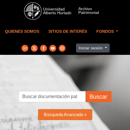
Skip to main content
QUIENES SOMOS
SITIOS DE INTERÉS
FONDOS
Iniciar sesión
Buscar
Búsqueda Avanzada »