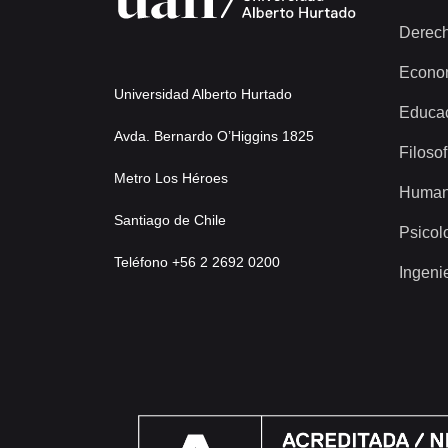
Derec
Econo
Universidad Alberto Hurtado
Educa
Avda. Bernardo O’Higgins 1825
Filosof
Metro Los Héroes
Human
Santiago de Chile
Psicol
Teléfono +56 2 2692 0200
Ingeni