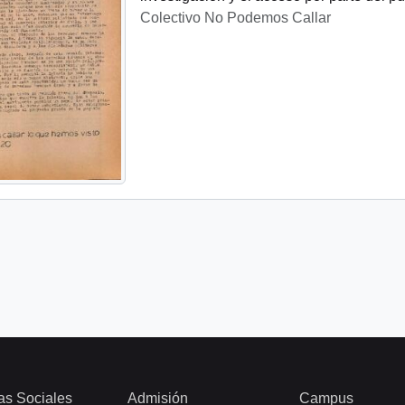
Colectivo No Podemos Callar
as Sociales
Admisión
Campus