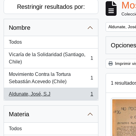
Mos
Restringir resultados por:
Colecc
Remove filter:
Nombre
Aldunate, José
Todos
Opciones
Vicaría de la Solidaridad (Santiago,
1
, 1 resultados
Chile)
Imprimir vi
Movimiento Contra la Tortura
1
, 1 resultados
Sebastián Acevedo (Chile)
1 resultado
Aldunate, José, S.J
1
, 1 resultados
Materia
Todos