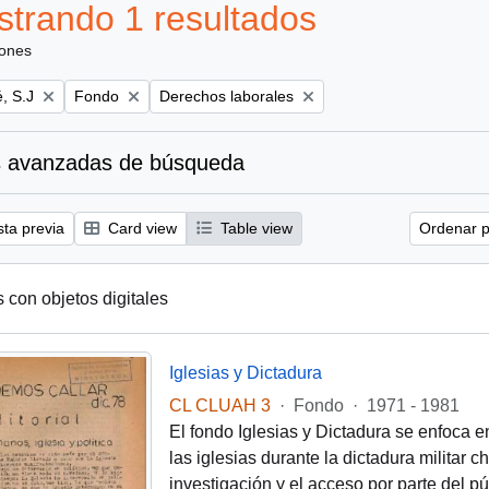
trando 1 resultados
iones
Remove filter:
Remove filter:
, S.J
Fondo
Derechos laborales
 avanzadas de búsqueda
sta previa
Card view
Table view
Ordenar p
s con objetos digitales
Iglesias y Dictadura
CL CLUAH 3
·
Fondo
·
1971 - 1981
El fondo Iglesias y Dictadura se enfoca e
las iglesias durante la dictadura militar 
investigación y el acceso por parte del pú