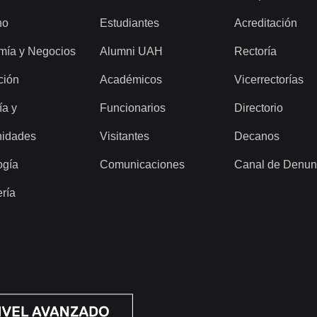
ho
Estudiantes
Acreditación
mía y Negocios
Alumni UAH
Rectoría
ción
Académicos
Vicerrectorías
ía y
Funcionarios
Directorio
idades
Visitantes
Decanos
ogía
Comunicaciones
Canal de Denun
ería