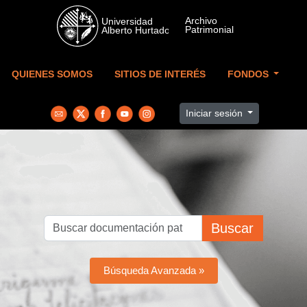
Skip to main content
QUIENES SOMOS
SITIOS DE INTERÉS
FONDOS
Iniciar sesión
Buscar
Búsqueda Avanzada »