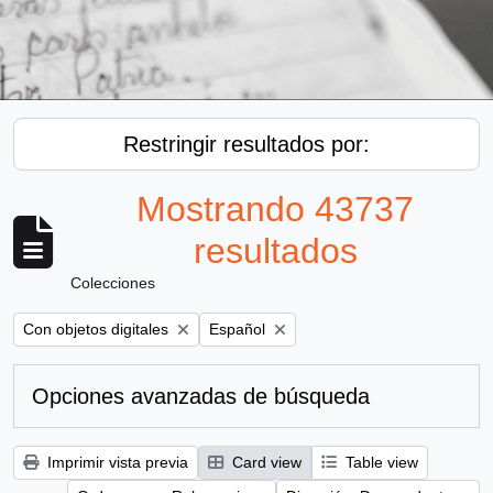
Restringir resultados por:
Mostrando 43737
resultados
Colecciones
Remove filter:
Remove filter:
Con objetos digitales
Español
Opciones avanzadas de búsqueda
Imprimir vista previa
Card view
Table view