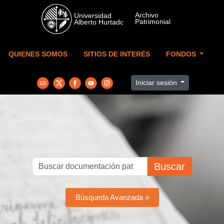
Skip to main content
QUIENES SOMOS
SITIOS DE INTERÉS
FONDOS
Iniciar sesión
Buscar
Búsqueda Avanzada »