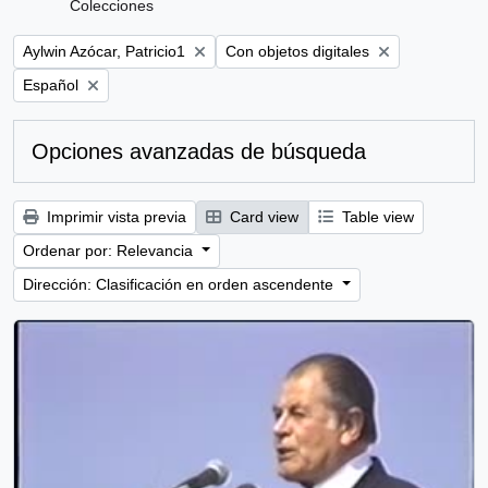
Colecciones
Remove filter:
Remove filter:
Aylwin Azócar, Patricio1
Con objetos digitales
Remove filter:
Español
Opciones avanzadas de búsqueda
Imprimir vista previa
Card view
Table view
Ordenar por: Relevancia
Dirección: Clasificación en orden ascendente