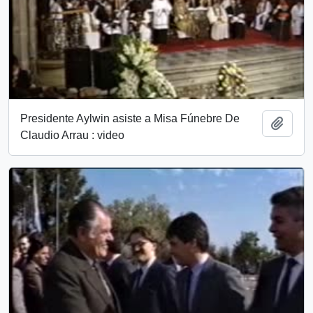
Presidente Aylwin asiste a Misa Fúnebre De
Añadi
Claudio Arrau : video