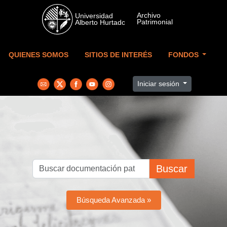
Skip to main content
QUIENES SOMOS
SITIOS DE INTERÉS
FONDOS
Iniciar sesión
Buscar
Búsqueda Avanzada »