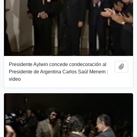
Presidente Aylwin concede condecoración al
Añadi
Presidente de Argentina Carlos Saúl Menem :
video