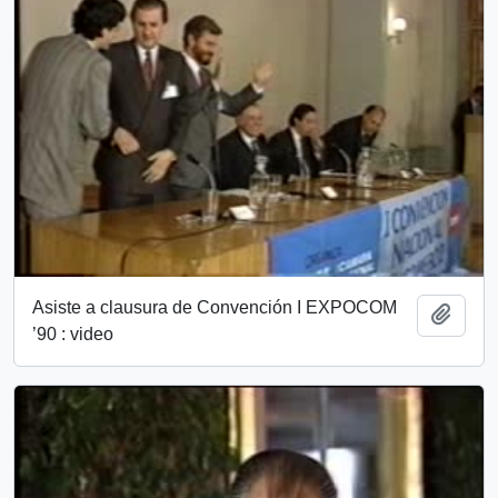
Asiste a clausura de Convención I EXPOCOM
Añadi
’90 : video