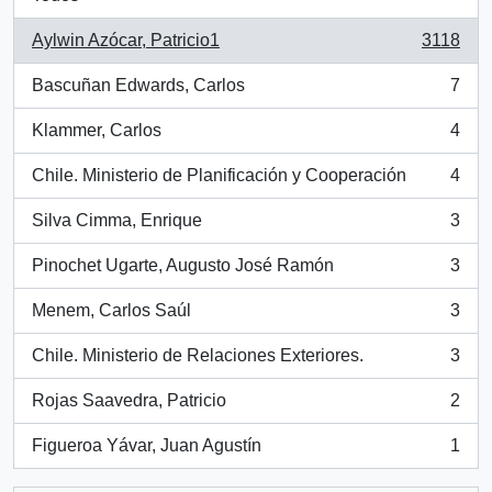
Aylwin Azócar, Patricio1
3118
, 3118 resultados
Bascuñan Edwards, Carlos
7
, 7 resultados
Klammer, Carlos
4
, 4 resultados
Chile. Ministerio de Planificación y Cooperación
4
, 4 resultados
Silva Cimma, Enrique
3
, 3 resultados
Pinochet Ugarte, Augusto José Ramón
3
, 3 resultados
Menem, Carlos Saúl
3
, 3 resultados
Chile. Ministerio de Relaciones Exteriores.
3
, 3 resultados
Rojas Saavedra, Patricio
2
, 2 resultados
Figueroa Yávar, Juan Agustín
1
, 1 resultados