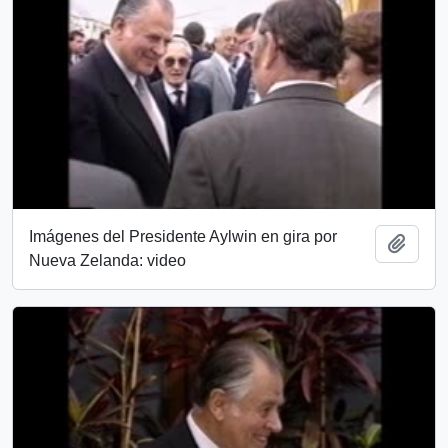
Imágenes del Presidente Aylwin en gira por
Añadi
Nueva Zelanda: video