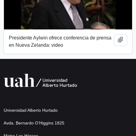
Presidente Aylwin ofrece conferencia de prensa
Añadi
en Nueva Zelanda: video
Universidad Alberto Hurtado
Avda. Bernardo O’Higgins 1825
Metro Los Héroes