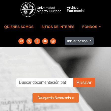
Skip to main content
QUIENES SOMOS
SITIOS DE INTERÉS
FONDOS
Iniciar sesión
Buscar
Búsqueda Avanzada »