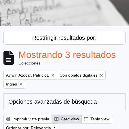
Restringir resultados por:
Mostrando 3 resultados
Colecciones
Remove filter:
Remove filter:
Aylwin Azócar, Patricio1
Con objetos digitales
Remove filter:
Inglés
Opciones avanzadas de búsqueda
Imprimir vista previa
Card view
Table view
Ordenar por: Relevancia